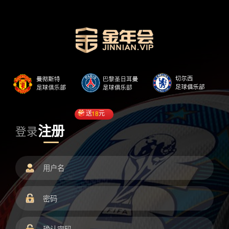
送
18
元
注册
登录