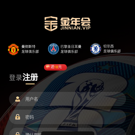
送
18
元
注册
登录