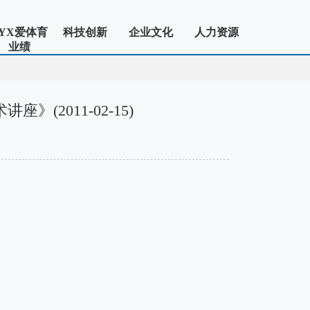
YX爱体育
科技创新
企业文化
人力资源
业绩
2011-02-15)