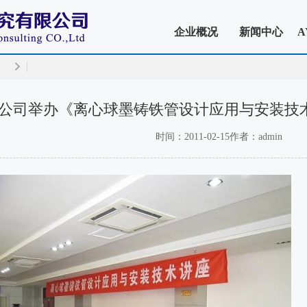
企业概况
新闻中心
A
公司举办《离心球墨铸铁管设计应用与安装技术讲座》(
时间：2011-02-15
作者：admin