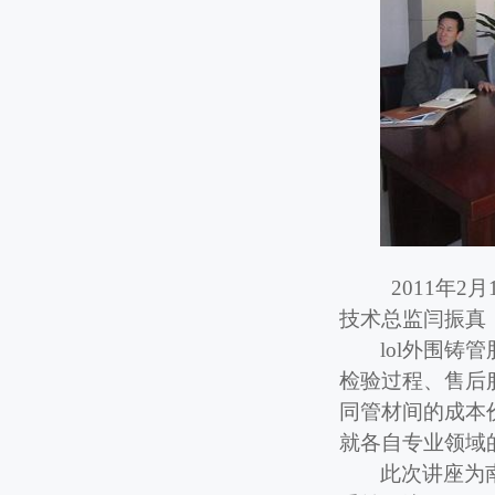
2011
年
2
月
技术总监闫振真
lol外围
检验过程、售后
同管材间的成本
就各自专业领域
此次讲座为