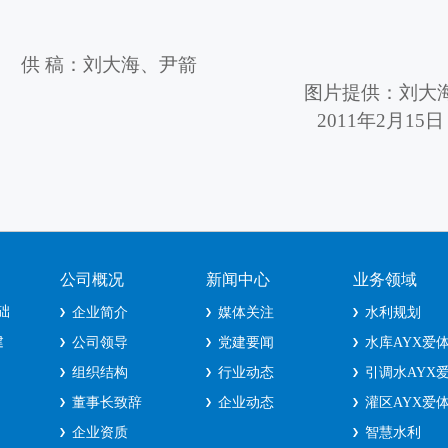
供
稿：刘大海、尹箭
图片提供：刘大
2011
年
2
月
15
日
公司概况
新闻中心
业务领域
础
企业简介
媒体关注
水利规划
建
公司领导
党建要闻
水库AYX爱
组织结构
行业动态
引调水AYX
董事长致辞
企业动态
灌区AYX爱
企业资质
智慧水利