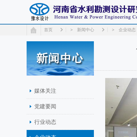
首页
>
新闻中心
>
企业动态
媒体关注
党建要闻
行业动态