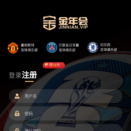
送
18
元
注册
登录