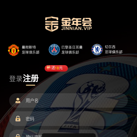
送
18
元
注册
登录