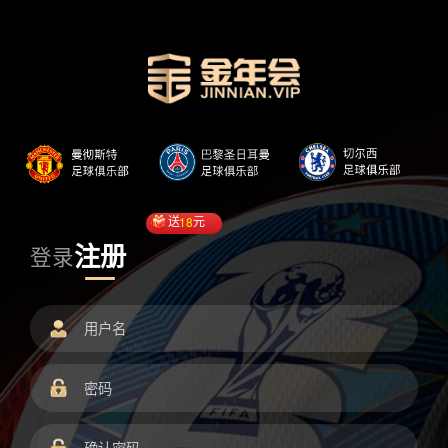
送
18
元
注册
登录