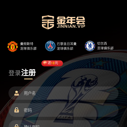
送
18
元
注册
登录