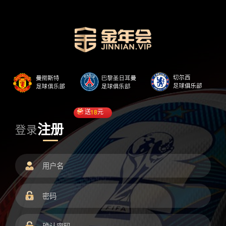
送
18
元
注册
登录