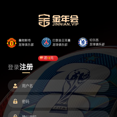
送
18
元
注册
登录