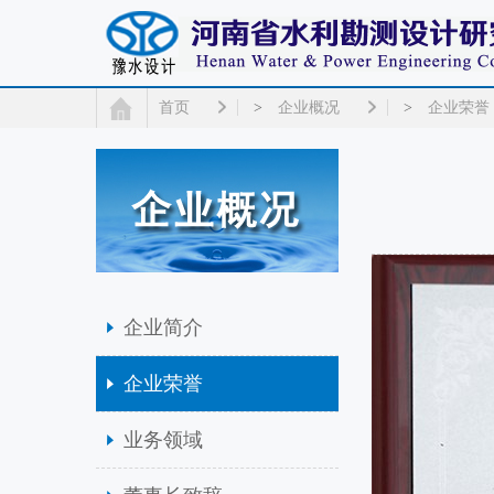
首页
>
企业概况
>
企业荣誉
企业简介
企业荣誉
业务领域