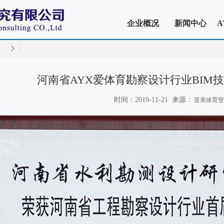
企业概况
新闻中心
A
河南省AYX爱体育勘察设计行业BIM
时间：2019-11-21 来源：
亚美体育登