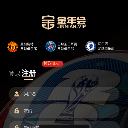
送
18
元
注册
登录